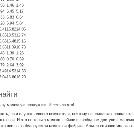
.58
1.46
1.43
.94
5.45
5.17
.33
6.83
6.64
.28
5.94
5.84
6.41
15.82
14.05
4.65
13.53
12.74
6.68
16.48
15.16
2.63
11.09
10.73
.48
1.39
1.28
.80
0.70
0.69
.79
2.64
3.92
8.49
14.53
14.53
8.04
16.86
16.20
найти
ашу молочную продукцию. И есть за что!
ать, но и слушать своего покупателя, поэтому на прилавках появляетс
тозная. И это не только молоко: сейчас в свободном доступе в магази
ет это все наша белорусская молочная фабрика. Альтернативное молоко т