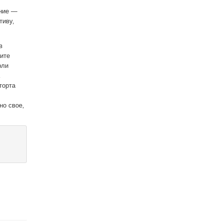
ение —
тиву,
в
ите
рли
торта
но свое,