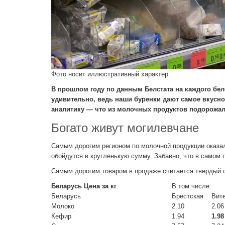
Фото носит иллюстративный характер
В прошлом году по данным Белстата на каждого бел
удивительно, ведь наши буренки дают самое вкусное
аналитику — что из молочных продуктов подорожало
Богато живут могилевчане
Самым дорогим регионом по молочной продукции оказал
обойдутся в кругленькую сумму. Забавно, что в самом
Самым дорогим товаром в продаже считается твердый с
Беларусь
Цена за кг
В том числе:
Беларусь
Брестская
Вит
Молоко
2.10
2.06
Кефир
1.94
1.98