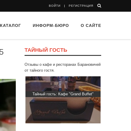
ВОЙТИ
РЕГИСТРАЦИЯ
КАТАЛОГ
ИНФОРМ-БЮРО
О САЙТЕ
ТАЙНЫЙ ГОСТЬ
5
Отзывы о кафе и ресторанах Барановичей
от тайного гостя.
Тайный гость: Кафе "Grand Buffet"
Тайный гость: кафе «Фас