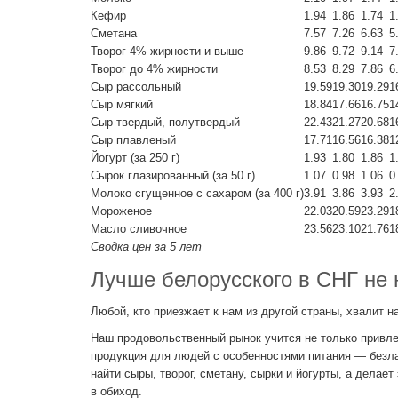
Кефир
1.94
1.86
1.74
1
Сметана
7.57
7.26
6.63
5
Творог 4% жирности и выше
9.86
9.72
9.14
7
Творог до 4% жирности
8.53
8.29
7.86
6
Сыр рассольный
19.59
19.30
19.29
1
Сыр мягкий
18.84
17.66
16.75
1
Сыр твердый, полутвердый
22.43
21.27
20.68
1
Сыр плавленый
17.71
16.56
16.38
1
Йогурт (за 250 г)
1.93
1.80
1.86
1
Сырок глазированный (за 50 г)
1.07
0.98
1.06
0
Молоко сгущенное с сахаром (за 400 г)
3.91
3.86
3.93
2
Мороженое
22.03
20.59
23.29
1
Масло сливочное
23.56
23.10
21.76
1
Сводка цен за 5 лет
Лучше белорусского в СНГ не 
Любой, кто приезжает к нам из другой страны, хвалит н
Наш продовольственный рынок учится не только привлек
продукция для людей с особенностями питания — безлак
найти сыры, творог, сметану, сырки и йогурты, а дела
в обиход.