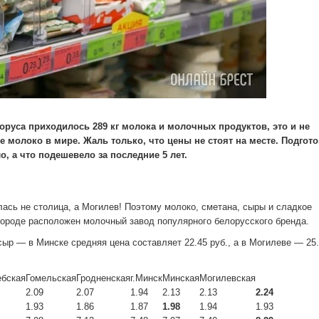
оруса приходилось 289 кг молока и молочных продуктов, это и не
 молоко в мире. Жаль только, что цены не стоят на месте. Подгот
, а что подешевело за последние 5 лет.
ась не столица, а Могилев! Поэтому молоко, сметана, сыры и сладкое
 городе расположен молочный завод популярного белорусского бренда.
ыр — в Минске средняя цена составляет 22.45 руб., а в Могилеве — 25.
ебская
Гомельская
Гродненская
г.Минск
Минская
Могилевская
2.09
2.07
1.94
2.13
2.13
2.24
1.93
1.86
1.87
1.98
1.94
1.93