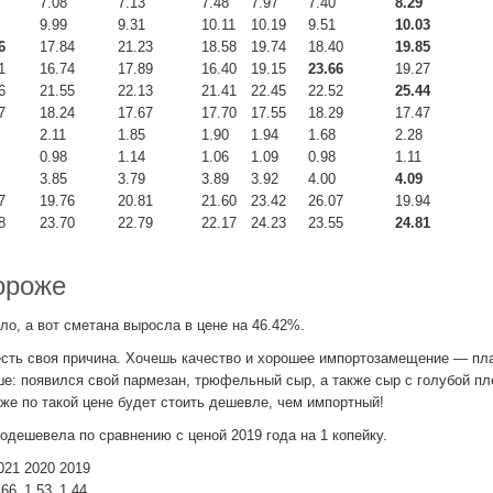
7.08
7.13
7.48
7.97
7.40
8.29
9.99
9.31
10.11
10.19
9.51
10.03
6
17.84
21.23
18.58
19.74
18.40
19.85
1
16.74
17.89
16.40
19.15
23.66
19.27
6
21.55
22.13
21.41
22.45
22.52
25.44
7
18.24
17.67
17.70
17.55
18.29
17.47
2.11
1.85
1.90
1.94
1.68
2.28
0.98
1.14
1.06
1.09
0.98
1.11
3.85
3.79
3.89
3.92
4.00
4.09
7
19.76
20.81
21.60
23.42
26.07
19.94
8
23.70
22.79
22.17
24.23
23.55
24.81
ороже
о, а вот сметана выросла в цене на 46.42%.
 есть своя причина. Хочешь качество и хорошее импортозамещение — пла
е: появился свой пармезан, трюфельный сыр, а также сыр с голубой пл
аже по такой цене будет стоить дешевле, чем импортный!
подешевела по сравнению с ценой 2019 года на 1 копейку.
021
2020
2019
.66
1.53
1.44