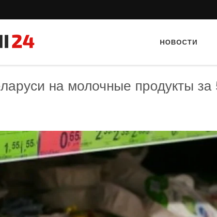
НОВОСТИ
ларуси на молочные продукты за 
гость: Ресторан “Папараць
Тайный гость: кафе «Автограф»
Кветка”