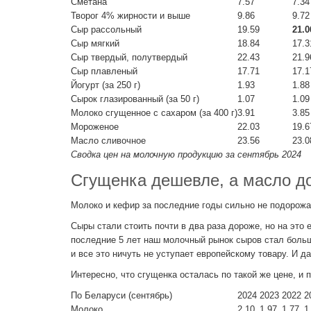
Сметана
7.57
7.34
Творог 4% жирности и выше
9.86
9.72
Сыр рассольный
19.59
21.0
Сыр мягкий
18.84
17.3
Сыр твердый, полутвердый
22.43
21.9
Сыр плавленый
17.71
17.1
Йогурт (за 250 г)
1.93
1.88
Сырок глазированный (за 50 г)
1.07
1.09
Молоко сгущенное с сахаром (за 400 г)
3.91
3.85
Мороженое
22.03
19.6
Масло сливочное
23.56
23.0
Сводка цен на молочную продукцию за сентябрь 2024
Сгущенка дешевле, а масло д
Молоко и кефир за последние годы сильно не подорожал
Сыры стали стоить почти в два раза дороже, но на это
последние 5 лет наш молочный рынок сыров стал больш
и все это ничуть не уступает европейскому товару. И д
Интересно, что сгущенка осталась по такой же цене, и 
По Беларуси (сентябрь)
2024
2023
2022
2
Молоко
2.10
1.97
1.77
1