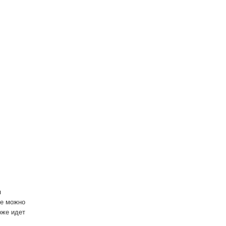
я
не можно
оже идет