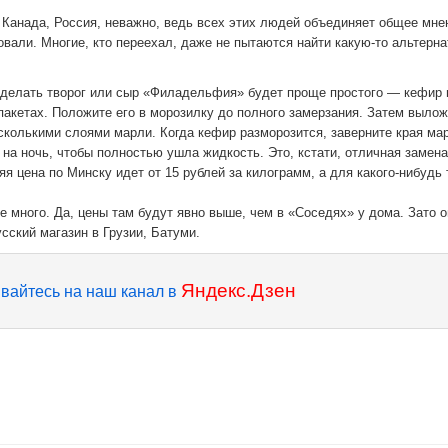
, Канада, Россия, неважно, ведь всех этих людей объединяет общее мн
овали. Многие, кто переехал, даже не пытаются найти какую-то альтерна
сделать творог или сыр «Филадельфия» будет проще простого — кефир 
пакетах. Положите его в морозилку до полного замерзания. Затем вылож
колькими слоями марли. Когда кефир разморозится, заверните края ма
 на ночь, чтобы полностью ушла жидкость. Это, кстати, отличная замена
яя цена по Минску идет от 15 рублей за килограмм, а для какого-нибудь 
 много. Да, цены там будут явно выше, чем в «Соседях» у дома. Зато о
сский магазин в Грузии, Батуми.
Яндекс.Дзен
вайтесь на наш канал в