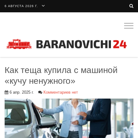
6 АВГУСТА 2026 Г.
Togg
navig
Как теща купила с машиной
«кучу ненужного»
6 апр. 2025 г.
Комментариев нет