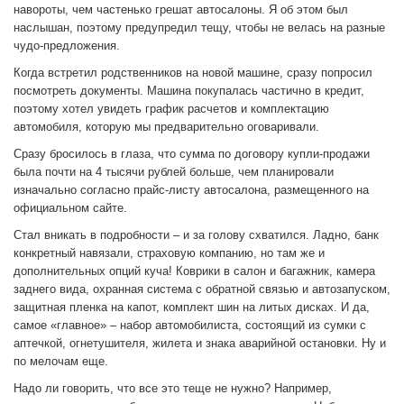
навороты, чем частенько грешат автосалоны. Я об этом был
наслышан, поэтому предупредил тещу, чтобы не велась на разные
чудо-предложения.
Когда встретил родственников на новой машине, сразу попросил
посмотреть документы. Машина покупалась частично в кредит,
поэтому хотел увидеть график расчетов и комплектацию
автомобиля, которую мы предварительно оговаривали.
Сразу бросилось в глаза, что сумма по договору купли-продажи
была почти на 4 тысячи рублей больше, чем планировали
изначально согласно прайс-листу автосалона, размещенного на
официальном сайте.
Стал вникать в подробности – и за голову схватился. Ладно, банк
конкретный навязали, страховую компанию, но там же и
дополнительных опций куча! Коврики в салон и багажник, камера
заднего вида, охранная система с обратной связью и автозапуском,
защитная пленка на капот, комплект шин на литых дисках. И да,
самое «главное» – набор автомобилиста, состоящий из сумки с
аптечкой, огнетушителя, жилета и знака аварийной остановки. Ну и
по мелочам еще.
Надо ли говорить, что все это теще не нужно? Например,