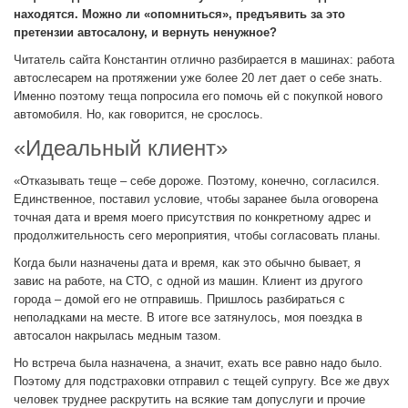
находятся. Можно ли «опомниться», предъявить за это
претензии автосалону, и вернуть ненужное?
Читатель сайта Константин отлично разбирается в машинах: работа
автослесарем на протяжении уже более 20 лет дает о себе знать.
Именно поэтому теща попросила его помочь ей с покупкой нового
автомобиля. Но, как говорится, не срослось.
«Идеальный клиент»
«Отказывать теще – себе дороже. Поэтому, конечно, согласился.
Единственное, поставил условие, чтобы заранее была оговорена
точная дата и время моего присутствия по конкретному адрес и
продолжительность сего мероприятия, чтобы согласовать планы.
Когда были назначены дата и время, как это обычно бывает, я
завис на работе, на СТО, с одной из машин. Клиент из другого
города – домой его не отправишь. Пришлось разбираться с
неполадками на месте. В итоге все затянулось, моя поездка в
автосалон накрылась медным тазом.
Но встреча была назначена, а значит, ехать все равно надо было.
Поэтому для подстраховки отправил с тещей супругу. Все же двух
человек труднее раскрутить на всякие там допуслуги и прочие