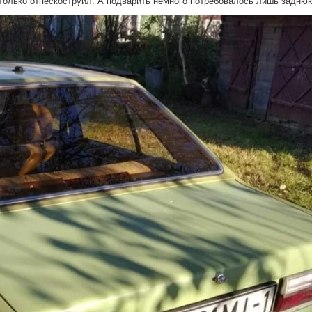
 только отпескоструил. А подварить немного потребовалось лишь заднюю