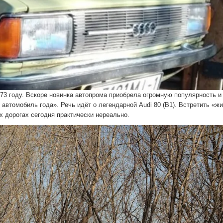
73 году. Вскоре новинка автопрома приобрела огромную популярность и
автомобиль года». Речь идёт о легендарной Audi 80 (B1). Встретить «ж
х дорогах сегодня практически нереально.