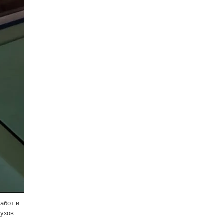
абот и
кузов