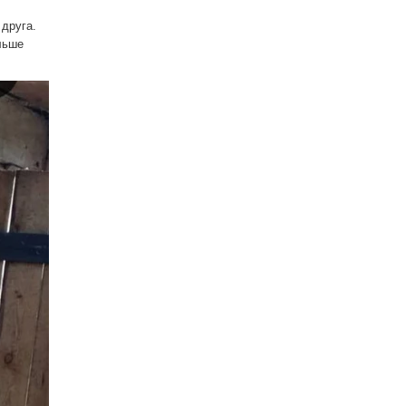
 друга.
льше