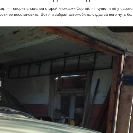
д, — говорит владелец старой иномарки Сергей. — Купил я её у своего
сти её восстановить. Вот я и забрал автомобиль, отдав за него чуть бо