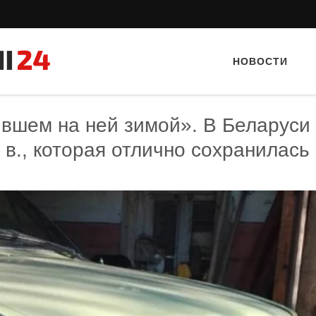
НОВОСТИ
ившем на ней зимой». В Беларуси
. в., которая отлично сохранилась
Тайный гость: кафе «Автограф»
Тайный гость: Ресторан 
Кветка”