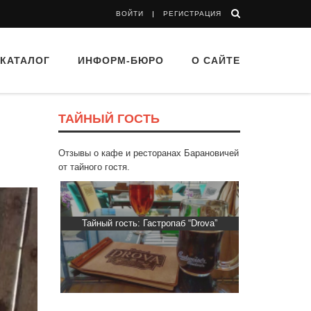
ВОЙТИ
РЕГИСТРАЦИЯ
КАТАЛОГ
ИНФОРМ-БЮРО
О САЙТЕ
ТАЙНЫЙ ГОСТЬ
Отзывы о кафе и ресторанах Барановичей
от тайного гостя.
“Папараць
Тайный гость: Гастропаб “Drova”
Тайный гост