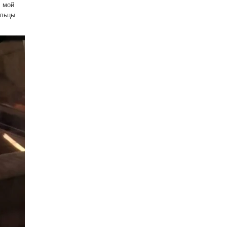
, мой
ельцы