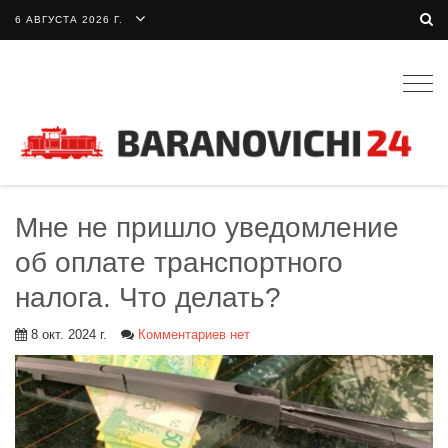
6 АВГУСТА 2026 Г.
Togg
navig
Мне не пришло уведомление
об оплате транспортного
налога. Что делать?
8 окт. 2024 г.
Комментариев нет