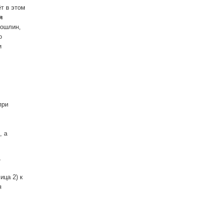
т в этом
я
пошлин,
о
и
при
, а
,
ица 2) к
я