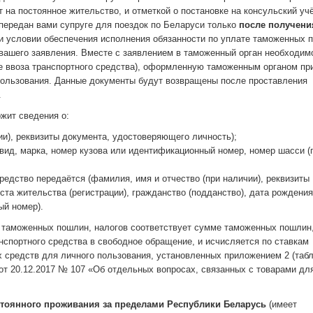
 на постоянное жительство, и отметкой о постановке на консульский учё
 передан вами супруге для поездок по Беларуси только
после получени
ри условии обеспечения исполнения обязанности по уплате таможенных 
 вашего заявления. Вместе с заявлением в таможенный орган необходим
е ввоза транспортного средства), оформленную таможенным органом пр
пользования. Данные документы будут возвращены после проставления
.
жит сведения о:
ии), реквизиты документа, удостоверяющего личность);
вид, марка, номер кузова или идентификационный номер, номер шасси (
редство передаётся (фамилия, имя и отчество (при наличии), реквизиты
та жительства (регистрации), гражданство (подданство), дата рождения
ый номер).
е таможенных пошлин, налогов соответствует сумме таможенных пошлин
нспортного средства в свободное обращение, и исчисляется по ставкам
 средств для личного пользования, установленных приложением 2 (табл
т 20.12.2017 № 107 «Об отдельных вопросах, связанных с товарами дл
тоянного проживания за пределами Республики Беларусь
(имеет