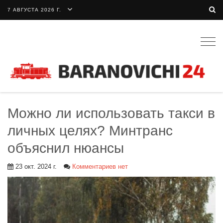
7 АВГУСТА 2026 Г.
Togg
navig
Можно ли использовать такси в
личных целях? Минтранс
объяснил нюансы
23 окт. 2024 г.
Комментариев нет