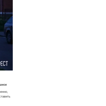
инск
венно,
ставить