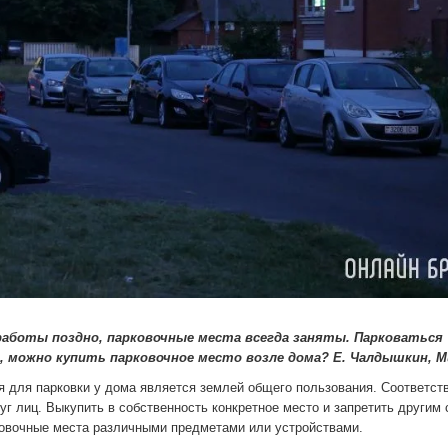
работы поздно, парковочные места всегда заняты. Парковаться
, можно купить парковочное место возле дома? Е. Чалдышкин, М
ия для парковки у дома является землей общего пользования. Соответст
уг лиц. Выкупить в собственность конкретное место и запретить другим 
рковочные места различными предметами или устройствами.