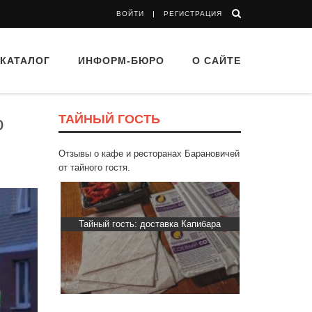
ВОЙТИ
РЕГИСТРАЦИЯ
КАТАЛОГ
ИНФОРМ-БЮРО
О САЙТЕ
ТАЙНЫЙ ГОСТЬ
о
Отзывы о кафе и ресторанах Барановичей
от тайного гостя.
d Buffet"
Тайный гость: доставка Капибара
Тайный гос