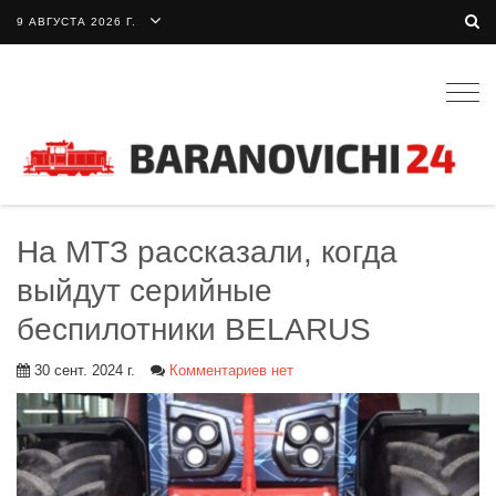
9 АВГУСТА 2026 Г.
Togg
navig
На МТЗ рассказали, когда
выйдут серийные
беспилотники BELARUS
30 сент. 2024 г.
Комментариев нет