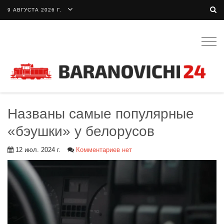
9 АВГУСТА 2026 Г.
Togg
navig
Названы самые популярные
«бэушки» у белорусов
12 июл. 2024 г.
Комментариев нет