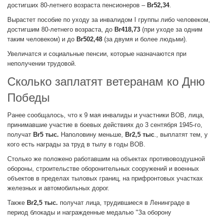
достигших 80-летнего возраста пенсионеров –
Br52,34
.
Вырастет пособие по уходу за инвалидом I группы либо человеком,
достигшим 80-летнего возраста, до
Br418,73
(при уходе за одним
таким человеком) и до
Br502,48
(за двумя и более людьми).
Увеличатся и социальные пенсии, которые назначаются при
неполучении трудовой.
Сколько заплатят ветеранам ко Дню
Победы
Ранее сообщалось, что к 9 мая инвалиды и участники ВОВ, лица,
принимавшие участие в боевых действиях до 3 сентября 1945-го,
получат
Br5 тыс.
Наполовину меньше,
Br2,5 тыс
., выплатят тем, у
кого есть награды за труд в тылу в годы ВОВ.
Столько же положено работавшим на объектах противовоздушной
обороны, строительстве оборонительных сооружений и военных
объектов в пределах тыловых границ, на прифронтовых участках
железных и автомобильных дорог.
Также
Br2,5 тыс.
получат лица, трудившиеся в Ленинграде в
период блокады и награжденные медалью "За оборону