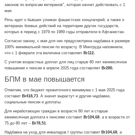
законов по вопросам ветеранов", которая начнет действовать с 1
мая.
Речь идет о бывших узниках фашистских концлагерей, а также о
ветеранах боевых действий на территории других государств,
которых в период с 1979 по 1989 годы отправляли в Афганистан.
Согласно закону, с мая для них предусмотрена надбавка в размере
100% минимальной пенсии по возрасту. В Минтруда напомнили,
что с 1 февраля эта величина составляет
Br112.
С учетом возрастных доплат для лиц старше 80 лет ежемесячное
повышение к пенсии в апреле 2025 года составляет
Br280.
БПМ в мае повышается
Отметим, что бюджет прожиточного минимума с 1 мая 2025 года
составит
Br418,73
. А значит вырастут и другие надбавки,
социальные пенсии и доплаты.
Для неработающих граждан в возрасте 80 лет и старше
ежемесячная доплата к пенсиям составит
Br104,68
, а в возрасте от
75 до 80 лет –
Br78,51
.
Надбавка на уход для инвалидов I группы составит
Br104,68
, а