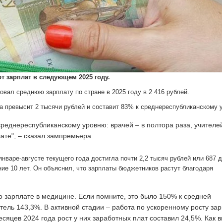
от зарплат в следующем 2025 году.
вал среднюю зарплату по стране в 2025 году в 2 416 рублей.
а превысит 2 тысячи рублей и составит 83% к среднереспубликанскому
реднереспубликанскому уровню: врачей – в полтора раза, учителей
ате", – сказал зампремьера.
январе-августе текущего года достигла почти 2,2 тысяч рублей или 687 
ние 10 лет. Он объяснил, что зарплаты бюджетников растут благодаря
о зарплате в медицине. Если помните, это было 150% к средней
тель 143,3%. В активной стадии – работа по ускоренному росту за
сяцев 2024 года рост у них заработных плат составил 24,5%. Как 