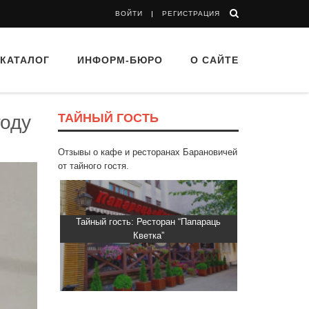
ВОЙТИ
РЕГИСТРАЦИЯ
КАТАЛОГ
ИНФОРМ-БЮРО
О САЙТЕ
ТАЙНЫЙ ГОСТЬ
году
Отзывы о кафе и ресторанах Барановичей
от тайного гостя.
d Buffet"
Тайный гость: Ресторан “Папараць
Тайный гос
Кветка”