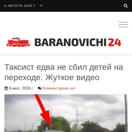
8 АВГУСТА 2026 Г.
Togg
navig
Таксист едва не сбил детей на
переходе. Жуткое видео
9 июл. 2024 г.
Комментариев нет