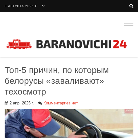
8 АВГУСТА 2026 Г.
Togg
navig
Топ-5 причин, по которым
белорусы «заваливают»
техосмотр
2 апр. 2025 г.
Комментариев нет