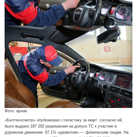
Фото: архив
«Белтехосмотр» опубликовал статистику за март: согласно ей,
было выдано 187 292 разрешения на допуск ТС к участию в
дорожном движении. 87,1% «дазволов» — физическим лицам. На