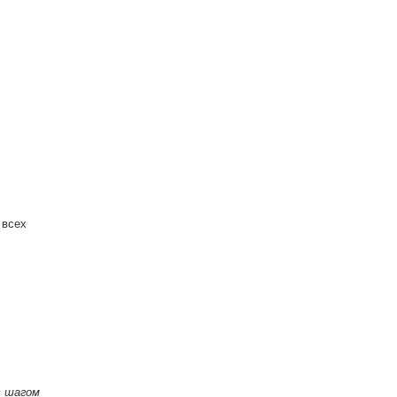
 всех
с шагом