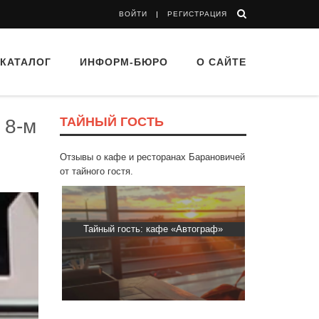
ВОЙТИ
РЕГИСТРАЦИЯ
КАТАЛОГ
ИНФОРМ-БЮРО
О САЙТЕ
ТАЙНЫЙ ГОСТЬ
 8-м
Отзывы о кафе и ресторанах Барановичей
от тайного гостя.
Пиросмани»
Тайный гость: кафе «Автограф»
Тайный гост