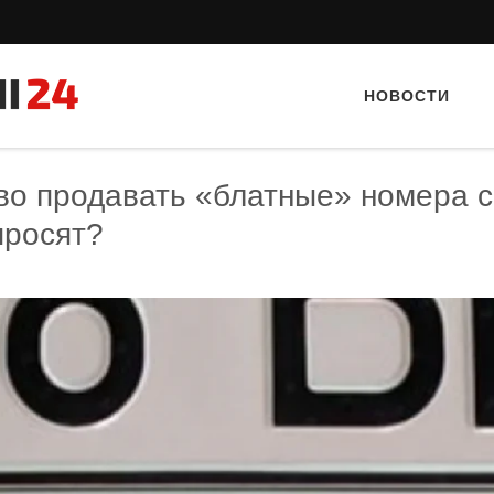
НОВОСТИ
во продавать «блатные» номера с
просят?
Тайный гость: кафе «Фасти Хасти»
Тайный гость: ресторан «