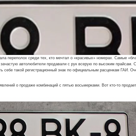
звала переполох среди тех, кто мечтал о «красивых» номерах. Самые «бл
х зачастую автолюбители продавали с рук всерую по высоким прайсам. 
ить себе такой регистрационный знак по официальным расценкам ГАИ. Оч
влений о продаже комбинаций с пятью восьмерками. Вот кто-то продает