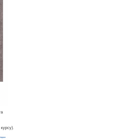
та
курсу).