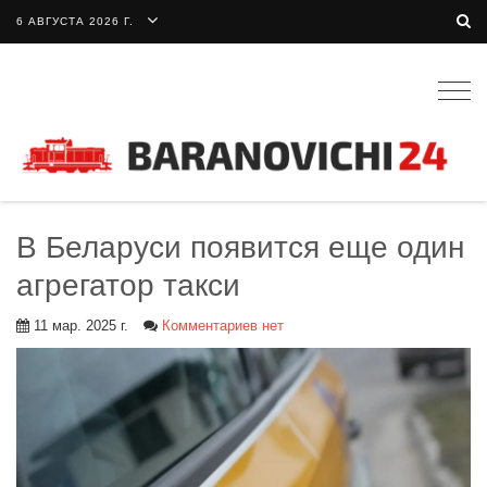
6 АВГУСТА 2026 Г.
Togg
navig
В Беларуси появится еще один
агрегатор такси
11 мар. 2025 г.
Комментариев нет