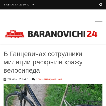
8 АВГУСТА 2026 Г.
Togg
navig
В Ганцевичах сотрудники
милиции раскрыли кражу
велосипеда
28 июн. 2024 г.
Комментариев нет