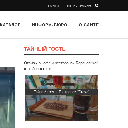
ВОЙТИ
РЕГИСТРАЦИЯ
КАТАЛОГ
ИНФОРМ-БЮРО
О САЙТЕ
ТАЙНЫЙ ГОСТЬ
Отзывы о кафе и ресторанах Барановичей
от тайного гостя.
“Папараць
Тайный гость: Гастропаб “Drova”
Тайный гост