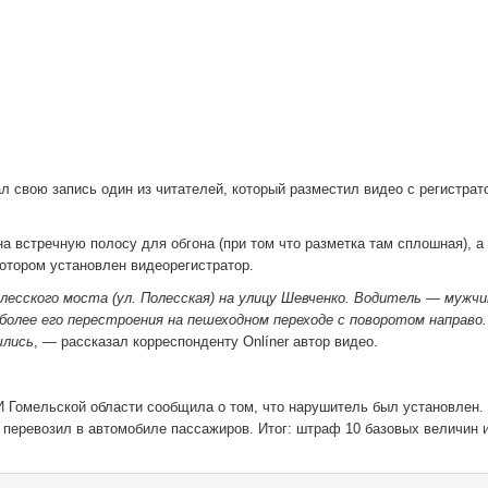
 свою запись один из читателей, который размеcтил видео с регистрат
а встречную полосу для обгона (при том что разметка там сплошная), а
котором установлен видеорегистратор.
олесского моста (ул. Полесская) на улицу Шевченко. Водитель — мужчи
 более его перестроения на пешеходном переходе с поворотом направо
шлись
, — рассказал корреспонденту Onlíner автор видео.
И Гомельской области сообщила о том, что нарушитель был установлен.
, перевозил в автомобиле пассажиров. Итог: штраф 10 базовых величин 