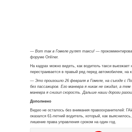
—
Вот так в Гомеле рулят такси!
— прокомментировал
форуме Onlíner.
На кадрах можно видеть, как водитель такси выезжает н
перестраивается в правый ряд перед автомобилем, на 
— Это произошло 26
февраля в Гомеле, на съезд
е с П
без пассажиров. Его маневра я никак не ожидал
, а тем
маневра я снизил скорость. Дальше наши дороги разо
Дополнено
Видео не осталось без внимания правоохранителей: ГА
оказался 61-летний водитель, который, как выяснилось
лишение права управления сроком на один год.