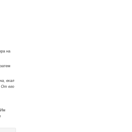
ора на
 затем
на, ехал
. От его
 Им
и