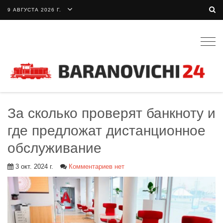
9 АВГУСТА 2026 Г.
Togg
navig
За сколько проверят банкноту и
где предложат дистанционное
обслуживание
3 окт. 2024 г.
Комментариев нет