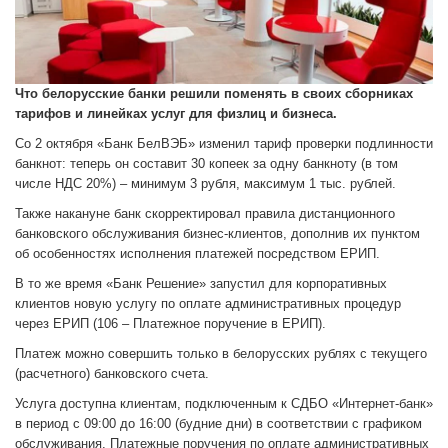
Что белорусские банки решили поменять в своих сборниках
тарифов и линейках услуг для физлиц и бизнеса.
Со 2 октября «Банк БелВЭБ» изменил тариф проверки подлинности
банкнот: теперь он составит 30 копеек за одну банкноту (в том
числе НДС 20%) – минимум 3 рубля, максимум 1 тыс. рублей.
Также накануне банк скорректировал правила дистанционного
банковского обслуживания бизнес-клиентов, дополнив их пунктом
об особенностях исполнения платежей посредством ЕРИП.
В то же время «Банк Решение» запустил для корпоративных
клиентов новую услугу по оплате административных процедур
через ЕРИП (106 – Платежное поручение в ЕРИП).
Платеж можно совершить только в белорусских рублях с текущего
(расчетного) банковского счета.
Услуга доступна клиентам, подключенным к СДБО «Интернет-банк»
в период с 09:00 до 16:00 (будние дни) в соответствии с графиком
обслуживания. Платежные поручения по оплате административных