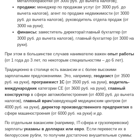
металлообработки (от 3000 руб. до вычета налогов);
продажи:
менеджер по продажам услуг (от 3000 руб. до
вычета налогов), агент по продаже недвижимости (от 3000
руб. до вычета налогов), руководитель отдела продаж (от
3000 на руки);
финансы:
заместитель директора/главный бухгалтер (от
3000 руб. до вычета налогов), главный бухгалтер (от 3000 на
руки).
При этом в большинстве случаев нанимателю важен
опыт работы
(от 1 года до 3 лет, по некоторым специальностям – до 6 лет).
Традиционно в столице есть вакансии и с более высокими
зарплатными предложениями. Это, например,
геодезист
(от 3500
руб. на руки),
программист 1С
(от 3500 руб. на руки),
водитель-
международник
категории СЕ (от 3600 руб. на руки),
главный
конструктор
в сфере автомобилестроения (от 4000 руб. до вычета
налогов),
главный врач
/заведующий медицинским центром (от
4000 руб. на руки),
директор производственного предприятия
в
сфере машиностроения (от 6000 руб. на руки) и др.
По отдельным вакансиям (например, IT-сфера и грузоперевозки)
зарплаты
указаны в долларах или евро
. Если перевести их в
белорусские рубли, то получим достаточно внушительные суммы: