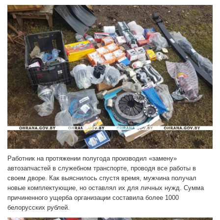
Работник на протяжении полугода производил «замену»
автозапчастей в служебном транспорте, проводя все работы в
своем дворе. Как выяснилось спустя время, мужчина получал
новые комплектующие, но оставлял их для личных нужд. Сумма
причиненного ущерба организации составила более 1000
белорусских рублей.