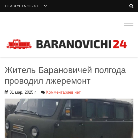
10 АВГУСТА 2026 Г.
Togg
navig
Житель Барановичей полгода
проводил лжеремонт
31 мар. 2025 г.
Комментариев нет