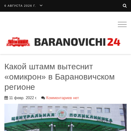
6 АВГУСТА 2026 Г.
Togg
navig
Какой штамм вытеснит
«омикрон» в Барановичском
регионе
11 февр. 2022 г.
Комментариев нет