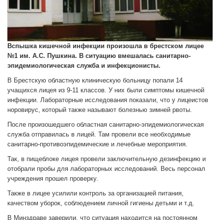
Вспышка кишечной инфекции произошла в брестском лицее
№1 им. А.С. Пушкина. В ситуацию вмешалась санитарно-
эпидемиологическая служба и инфекционисты.
В Брестскую областную клиническую больницу попали 14
учащихся лицея из 9-11 классов. У них были симптомы кишечной
инфекции. Лабораторные исследования показали, что у лицеистов
норовирус, который также называют болезнью зимней рвоты.
После произошедшего областная санитарно-эпидемиологическая
служба отправилась в лицей. Там провели все необходимые
санитарно-противоэпидемические и лечебные мероприятия.
Так, в пищеблоке лицея провели заключительную дезинфекцию и
отобрали пробы для лабораторных исследований. Весь персонал
учреждения прошел проверку.
Также в лицее усилили контроль за организацией питания,
качеством уборок, соблюдением личной гигиены детьми и т.д.
В Минздраве заверили, что ситуация находится на постоянном