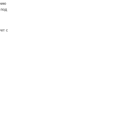
ению
 под
ует с