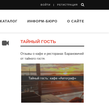
ВОЙТИ
РЕГИСТРАЦИЯ
КАТАЛОГ
ИНФОРМ-БЮРО
О САЙТЕ
ТАЙНЫЙ ГОСТЬ
?
Отзывы о кафе и ресторанах Барановичей
от тайного гостя.
ти Хасти»
Тайный гость: кафе «Автограф»
Тайный гост