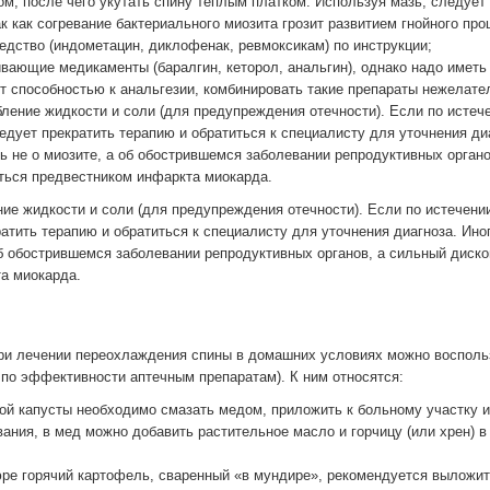
м, после чего укутать спину теплым платком. Используя мазь, следует
к как согревание бактериального миозита грозит развитием гнойного про
едство (индометацин, диклофенак, ревмоксикам) по инструкции;
ающие медикаменты (баралгин, кеторол, анальгин), однако надо иметь 
т способностью к анальгезии, комбинировать такие препараты нежелате
ление жидкости и соли (для предупреждения отечности). Если по истеч
едует прекратить терапию и обратиться к специалисту для уточнения ди
ь не о миозите, а об обострившемся заболевании репродуктивных органо
ться предвестником инфаркта миокарда.
ие жидкости и соли (для предупреждения отечности). Если по истечени
атить терапию и обратиться к специалисту для уточнения диагноза. Ино
 об обострившемся заболевании репродуктивных органов, а сильный диск
та миокарда.
при лечении переохлаждения спины в домашних условиях можно восполь
 по эффективности аптечным препаратам). К ним относятся:
ной капусты необходимо смазать медом, приложить к больному участку и
ания, в мед можно добавить растительное масло и горчицу (или хрен) в
юре горячий картофель, сваренный «в мундире», рекомендуется выложит