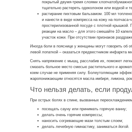
покрытый двумя-тремя слоями хлопчатобумажного
тщательно растереть одеколоном или водкой и т
растирание пихтовым бальзамом. 100 мл топленог
и нанести в виде компресса на кожу на полчаса-ч
простерилизованной посуде с плотной крышкой. П
реакции на масло – для этого смешайте 10 капел
участок кожи. При отсутствии признаков раздра
Иногда боли в пояснице у женщины могут говорить об 
левой лопаткой – оказаться предвестником инфаркта м
Снять напряжение с мышц, расслабив их, поможет легк
смазать больное место смесью растительного и аромат
коем случае не применяя силу. Болеутоляющим эффек
жаропонижающим относятся масла имбиря, лимона, ро
Что нельзя делать, если прод
При острых болях в спине, вызванных переохлаждение
посещать сауну или принимать горячую ванну;
делать очень горячие компрессы;
наносить согревающие мази толстым слоем;
делать лечебную гимнастику, заниматься йогой.