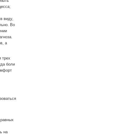
 быть
цесса;
в виду,
льно. Во
ении
агноза.
в, а
и трех
гда боли
омфорт
зоваться
 равных
ь на