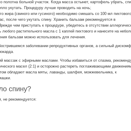
 полотна больной участок. Когда масса остынет, картофель убрать, сп
епло укутать. Процедуру лучше проводить на ночь;
о жира (свиного или гусиного) необходимо смешать со 100 мл пихтовог
ас, после чего укутать спину. Хранить бальзам рекомендуется в
режде чем приступать к процедуре, убедитесь в отсутствии аллергичес
ь любого растительного масла с 1 каплей пихтового и нанесите на небо
жения бальзам можно использовать для лечения.
обострившемся заболевании репродуктивных органов, а сильный дискомф
иокарда.
ий массаж с эфирными маслами. Чтобы избавиться от спазма, рекоменд
ического масел (2:1) и осторожно растереть поглаживающими движениям
том обладают масла мяты, лаванды, шалфея, можжевельника, к
машки.
уло спину?
м, не рекомендуется: