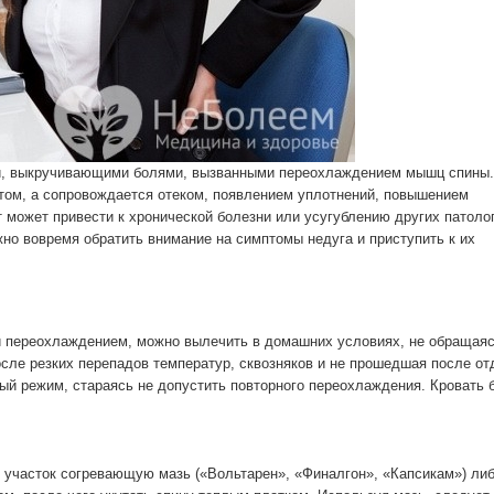
и, выкручивающими болями, вызванными переохлаждением мышц спины.
том, а сопровождается отеком, появлением уплотнений, повышением
 может привести к хронической болезни или усугублению других патоло
жно вовремя обратить внимание на симптомы недуга и приступить к их
 переохлаждением, можно вылечить в домашних условиях, не обращаяс
осле резких перепадов температур, сквозняков и не прошедшая после от
ый режим, стараясь не допустить повторного переохлаждения. Кровать 
й участок согревающую мазь («Вольтарен», «Финалгон», «Капсикам») ли