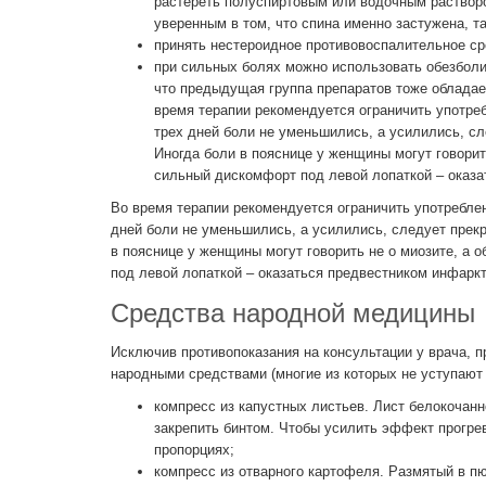
растереть полуспиртовым или водочным растворо
уверенным в том, что спина именно застужена, та
принять нестероидное противовоспалительное ср
при сильных болях можно использовать обезболив
что предыдущая группа препаратов тоже обладае
время терапии рекомендуется ограничить употреб
трех дней боли не уменьшились, а усилились, сл
Иногда боли в пояснице у женщины могут говорит
сильный дискомфорт под левой лопаткой – оказа
Во время терапии рекомендуется ограничить употреблен
дней боли не уменьшились, а усилились, следует прекр
в пояснице у женщины могут говорить не о миозите, а
под левой лопаткой – оказаться предвестником инфарк
Средства народной медицины
Исключив противопоказания на консультации у врача, 
народными средствами (многие из которых не уступают
компресс из капустных листьев. Лист белокочан
закрепить бинтом. Чтобы усилить эффект прогрев
пропорциях;
компресс из отварного картофеля. Размятый в п