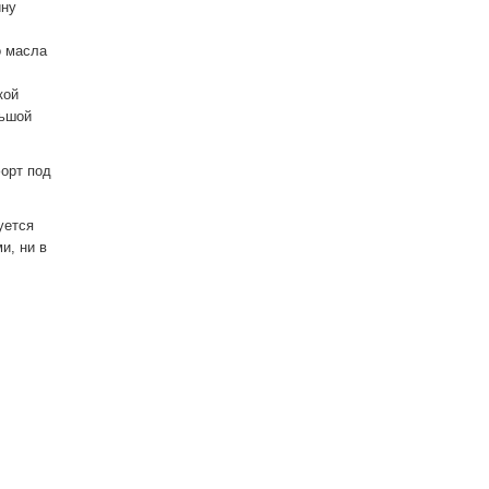
ину
о масла
кой
льшой
орт под
уется
и, ни в