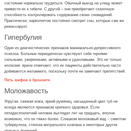
состоянии нормально трудиться. Обычный выход на улицу может
привести их к гибели. С другой – они приобретают сказочную
способность контролировать содержание своих сновидений.
Практически, нарколептик постоянно смотрит сны, которые сам же
режиссирует.
Гипербулия
Один из диагностических признаков маниакально-депрессивного
психоза. Больные периодически чувствуют себя героями:
сильными, уверенными, активными и удачливыми. Это не только
иллюзия: врачи отмечают, что их пациенты действительно часто
добиваются желаемого, поскольку почти не замечают препятствий.
Пять мифов о бронхите
Моложавость
Упругая, свежая кожа, яркий румянец, насыщенный цвет губ не
всегда являются признаком крепкого здоровья. Если
пятидесятилетний человек выглядит лет на тридцать, вполне
возможно, что он тяжко болен. Слишком моложавый вид – симптом
туберкулеза, стеноза митрального клапана и некоторых других
опасных болезней.