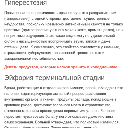
Гиперестезия
Повышенная восприимчивость органов чувств к раздражителям
(гиперестезия), с одной стороны, доставляет существенные
неудобства, поскольку чрезмерно интенсивными кажутся не только
приятные (прикосновение уютного меха к коже, аромат цветка), но и
неприятные ощущения. Зато такие люди могут с удивительной
силой и насыщенностью воспринимать звуки, запахи и даже
оттенки цвета. К сожалению, это свойство появляется у больных,
страдающих туберкулезом, повышенной тревожностью и
эмоциональной нестабильностью.
Девять продуктов, которые нельзя хранить в холодильнике
Эйфория терминальной стадии
Врачи, работающие в отделении реанимации, порой наблюдают это
явление, характеризующее активный процесс разложения
внутренних органов и тканей. Продукты распада, попадающие в
кровяное русло, достигают головного мозга и отравляют его,
отключая механизм прохождения нервных импульсов. Человек
перестает чувствовать боль, у него отказывает даже инстинкт
самосохранения. Больной утверждает, что полностью излечился.
Он весел, бодр и активен. Такое состояние – прямой