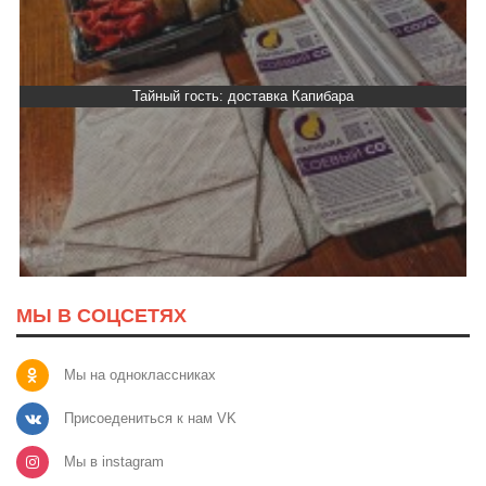
гость: доставка Капибара
Тайный гост
МЫ В СОЦСЕТЯХ
Мы на одноклассниках
Присоедениться к нам VK
Мы в instagram