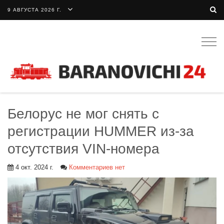
9 АВГУСТА 2026 Г.
Togg
navig
Белорус не мог снять с
регистрации HUMMER из-за
отсутствия VIN-номера
4 окт. 2024 г.
Комментариев нет