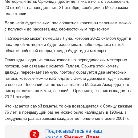
Метеорный поток Ориониды достигнет пика в ночь с воскресенья,
20 октября, на понедельник, 21 октября, сообщили в Московском
планетарии.
Если небо будет ясным, полюбоваться красивым явлением можно
с полуночи до рассвета над юго-восточным горизонтом.
Наблюдению может помешать Луна, которая 20-21 октября будет в
последней четверти и будет засвечивать небо недалеко от той
области небесной сферы, откуда будут идти метеоры.
Ориониды – один из самых известных периодических метеорных
потоков, они связаны с кометой Галлея. Орбита этой кометы
дважды пересекает земную, поэтому образуется два метеорных
потока, которые можно наблюдать с Земли дважды в год – весной
и осенью. Весенний пик поток называется Майские Аквариды, его
пик приходится на 5 мая, осенний – Ориониды, его пик выпадает на
20-21 октября.
Что касается самой кометы, то она возвращается к Солнцу каждые
76 лет, в предыдущий раз ее можно было наблюдать в 1986-м, в
следующий раз астрономы ожидают ее появление в июле 2061-го.
Подписывайтесь на наш
Яндекс.Дзен
канал в