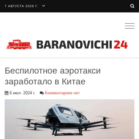
7 АВГУСТА 2026 Г.
Togg
navig
Беспилотное аэротакси
заработало в Китае
6 июл. 2024 г.
Комментариев нет