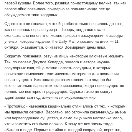
первой курицы. Более того, разница по-настоящему велика, так как
первое яйцо появилось примерно за полмиллиарда лет до
обсуждаемого типа хордовых.
Однако это не означает, что яйцо обязательно появилось до того,
как появилась первая курица... Теперь, когда все стало
окончательно непонятно, можно привести рассуждения и выводы
ученых, которых издание The Daily Mail опросило на днях — 11
октября, оказывается, считается Всемирным днем яйца.
Сократим пояснения, озвучив лишь некоторые ключевые моменты.
Так, по словам Джулса Ховарда, зоолога и автора научно-
популярных книг, яйца можно назвать сосудами, в которых
происходит смешение генетического материала для появления
новых существ. Без эволюции размножение выглядело бы
исключительно вариантом «клонирования», когда новое существо
полностью повторяет предыдущее. Однако такие не смогут
адаптироваться под изменчивый окружающий мир.
«Протояйцо» наверняка кардинально отличалось от тех, к которым
мы привыкли сегодня. Вероятно, его отложила какая-нибудь амеба
или червеподобное существо, а само яйцо было настолько мало,
что и заметить его было сложно. К тому же вся жизнь тогда
обитала в воде. Первые же яйца с твердой скорлупой, вероятно,