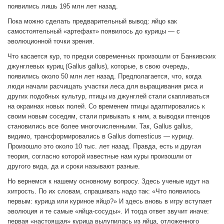
появились лишь 195 млн лет назад.
Пока можно сделать предварительный вывод: яйцо как
самостоятельный «артефакт» появилось до курицы — с
эволюционной точки зрения.
Что касается кур, то предки современных произошли от Банкивских
джунглевых куриц (Gallus gallus), которые, в свою очередь,
появились около 50 млн лет назад. Предполагается, что, когда
люди начали расчищать участки леса для выращивания риса и
других подобных культур, птицы из джунглей стали скапливаться
на окраинах новых полей. Со временем птицы адаптировались к
своим новым соседям, стали привыкать к ним, а выводки птенцов
становились все более многочисленными. Так, Gallus gallus,
видимо, трансформировались в Gallus domesticus — курицу.
Произошло это около 10 тыс. лет назад. Правда, есть и другая
теория, согласно которой известные нам куры произошли от
другого вида, да и сроки называют разные.
Но вернемся к нашему основному вопросу. Здесь ученые идут на
хитрость. По их словам, спрашивать надо так: «Что появилось
первым: курица или куриное яйцо?» И здесь вновь в игру вступает
эволюция и те самые «яйца-сосуды». И тогда ответ звучит иначе:
первая «настоящая» курица вылупилась из яйца, отложенного