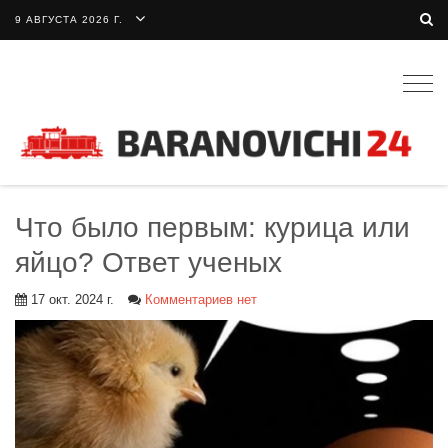
9 АВГУСТА 2026 Г.
Togg
navig
Что было первым: курица или
яйцо? Ответ ученых
17 окт. 2024 г.
Комментариев нет