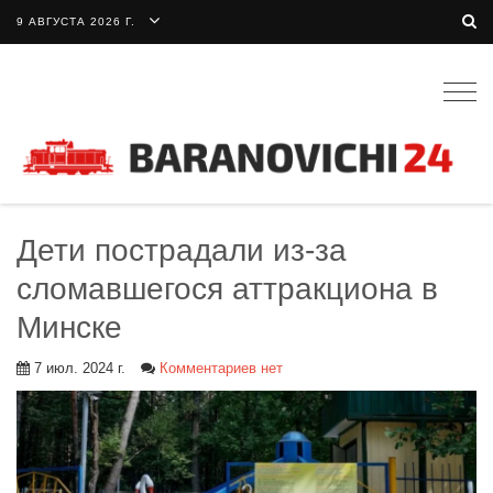
9 АВГУСТА 2026 Г.
Togg
navig
Дети пострадали из-за
сломавшегося аттракциона в
Минске
7 июл. 2024 г.
Комментариев нет