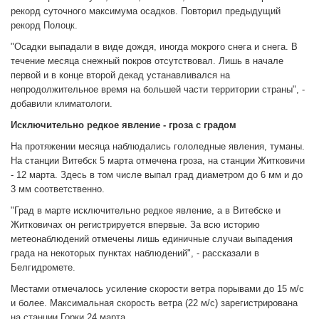
рекорд суточного максимума осадков. Повторил предыдущий
рекорд Полоцк.
"Осадки выпадали в виде дождя, иногда мокрого снега и снега. В
течение месяца снежный покров отсутствовал. Лишь в начале
первой и в конце второй декад устанавливался на
непродолжительное время на большей части территории страны", -
добавили климатологи.
Исключительно редкое явление - гроза с градом
На протяжении месяца наблюдались гололедные явления, туманы.
На станции Витебск 5 марта отмечена гроза, на станции Житковичи
- 12 марта. Здесь в том числе выпал град диаметром до 6 мм и до
3 мм соответственно.
"Град в марте исключительно редкое явление, а в Витебске и
Житковичах он регистрируется впервые. За всю историю
метеонаблюдений отмечены лишь единичные случаи выпадения
града на некоторых пунктах наблюдений", - рассказали в
Белгидромете.
Местами отмечалось усиление скорости ветра порывами до 15 м/с
и более. Максимальная скорость ветра (22 м/с) зарегистрирована
на станции Горки 24 марта.