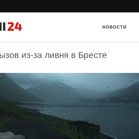
НОВОСТИ
зов из-за ливня в Бресте
Тайный гость: Ресторан “Папараць
Тайный гость: Гастропаб
Кветка”