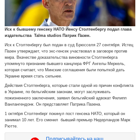
Иск к бывшему генсеку НАТО Йенсу Столтенбергу подал глава
издательства Talma studios Патрик Пазен.
Иск к Столтенбергу был подан в суд Брюсселя 27 сентября. Истец
Пазен утверждает, что экс-генсек участвовал в заговоре против
мира. Вкачестве доказательства виновности Столтенберга
упомянуто признание бывшего канцлера ФРГ Ангелы Меркель,
которая считает, что Минские соглашения были попыткой дать
Украине время стать сильнее.
Действия Столтенберга, которые стали одной из причин конфликта
в Украине, по бельгийским законам, могут заслуживать
пожизненного заключения, заявил бельгийский адвокат Филипп
Ванлангендонк. Он представляет Патрика Пазена.
1 октября Столтенберг покинул пост генсека НАТО, который он
занимал 10 лет. Его сменил бывший премьер Нидерландов Марк
Рютте.
Подписывайтесь на наш