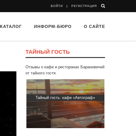
ВОЙТИ
РЕГИСТРАЦИЯ
КАТАЛОГ
ИНФОРМ-БЮРО
О САЙТЕ
ТАЙНЫЙ ГОСТЬ
Отзывы о кафе и ресторанах Барановичей
от тайного гостя.
Пиросмани»
Тайный гость: кафе «Автограф»
Тайный гост