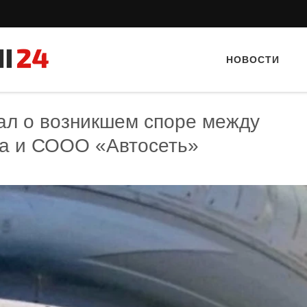
НОВОСТИ
ал о возникшем споре между
ка и СООО «Автосеть»
Тайный гость: Ресторан “Папараць
Тайный гость: кафе «Фас
Кветка”