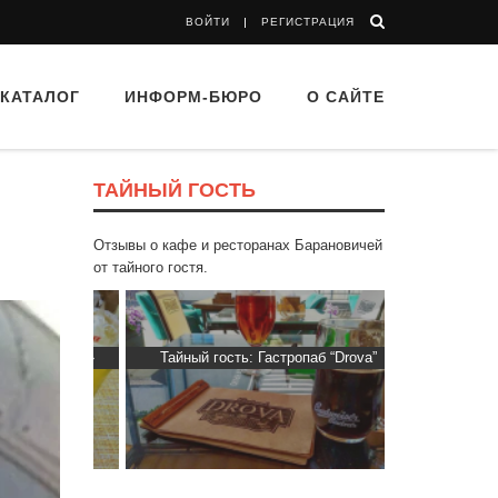
ВОЙТИ
РЕГИСТРАЦИЯ
КАТАЛОГ
ИНФОРМ-БЮРО
О САЙТЕ
ТАЙНЫЙ ГОСТЬ
Отзывы о кафе и ресторанах Барановичей
от тайного гостя.
ти Хасти»
Тайный гость: Гастропаб “Drova”
Тайный гос