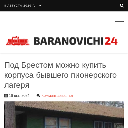
8 АВГУСТА 2026 Г.
Togg
navig
Под Брестом можно купить
корпуса бывшего пионерского
лагеря
16 окт. 2024 г.
Комментариев нет