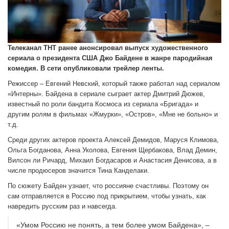
Телеканал ТНТ ранее анонсировал выпуск художественного
сериала о президента США Джо Байдене в жанре пародийная
комедия. В сети опубликовали трейлер ленты.
Режиссер – Евгений Невский, который также работал над сериалом
«Интерны». Байдена в сериале сыграет актер Дмитрий Дюжев,
известный по роли бандита Космоса из сериала «Бригада» и
другим ролям в фильмах «Жмурки», «Остров», «Мне не больно» и
т.д.
Среди других актеров проекта Алексей Демидов, Маруся Климова,
Ольга Богданова, Анна Уколова, Евгения Щербакова, Влад Демин,
Вилсон ли Ричард, Михаил Богдасаров и Анастасия Денисова, а в
числе продюсеров значится Тина Канделаки.
По сюжету Байден узнает, что россияне счастливы. Поэтому он
сам отправляется в Россию под прикрытием, чтобы узнать, как
навредить русским раз и навсегда.
«Умом Россию не понять, а тем более умом Байдена», –