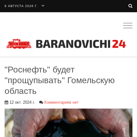
8 АВГУСТА 2026 Г.
Togg
navig
"Роснефть" будет
"прощупывать" Гомельскую
область
12 окт. 2024 г.
Комментариев нет