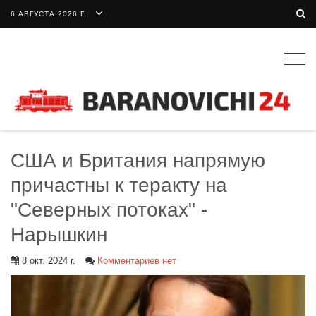
6 АВГУСТА 2026 Г.
Togg
navig
США и Британия напрямую
причастны к теракту на
"Северных потоках" -
Нарышкин
8 окт. 2024 г.
Комментариев нет