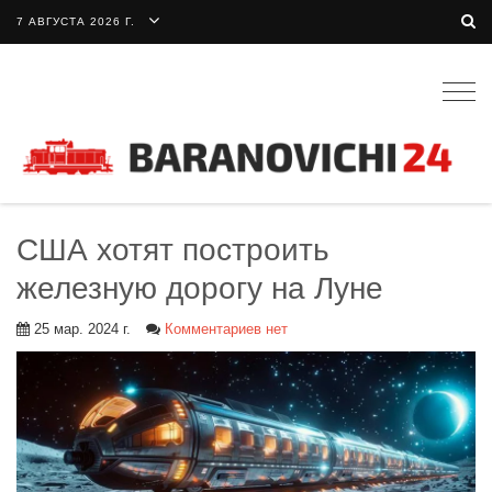
7 АВГУСТА 2026 Г.
Togg
navig
США хотят построить
железную дорогу на Луне
25 мар. 2024 г.
Комментариев нет