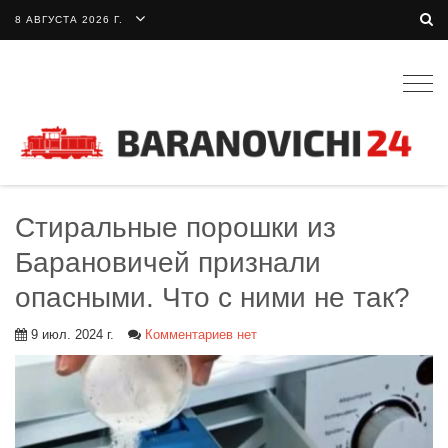
8 АВГУСТА 2026 Г.
Togg
navig
Стиральные порошки из
Барановичей признали
опасными. Что с ними не так?
9 июл. 2024 г.
Комментариев нет