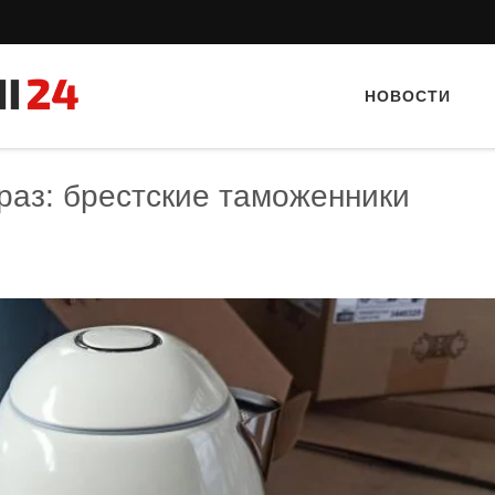
НОВОСТИ
раз: брестские таможенники
Тайный гость: ресторан «Пиросмани»
Тайный гость: доставка