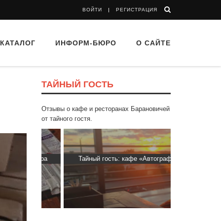
ВОЙТИ
РЕГИСТРАЦИЯ
КАТАЛОГ
ИНФОРМ-БЮРО
О САЙТЕ
ТАЙНЫЙ ГОСТЬ
Отзывы о кафе и ресторанах Барановичей
от тайного гостя.
 Капибара
Тайный гость: кафе «Автограф»
Тайный гос