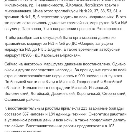
Филимонова, пр. Независимости, Я.Коласа, Логойском тракте и
Мирошниченко. Из-за этого троллейбусы №№29, 37, 38, 53, 61 и
трамваи №№1, 5, 6 перестали ходить во всех направлениях. В это
же время остановилось движение трамвайных маршрутов №3 и №6
на улице Плеханова, 7 и в направлении проспекта Рокоссовского.
Чтобы разобраться с ситуацией было организовано движение
трамвайных маршрутов №1 и №6 до ДС «Озеро», запущена
маршрутка №5 до РК З.Бядули, а также временный автобусный
маршрут №906 «ДС Карбышева-Красная».
Сейчас на некоторых маршрутах движение восстановлено. Однако
были и другие последствия непогоды. За прошедшие сутки по всей
стране электроснабжение нарушалось в 900 населенных пунктах.
По большей части они были в Минской, Гродненской и Витебской
областях. Больше всего пострадали Минский, Ивьевский,
Воложинский, Логойский, Дзержинский, Кореличский, Сморгонский,
Ошмянский районы.
К восстановительным работам привлекли 223 аварийные бригады
составом 567 человек и 184 единицы техники. Энергетики работали
в усиленном режиме день и всю ночь, а также продолжают делать
это сейчас. Восстановительные работы продолжаются в 103
населенных пунктах.