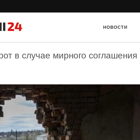
НОВОСТИ
рот в случае мирного соглашения 
Тайный гость: ресторан «Пиросмани»
Тайный гость: Ресторан 
Кветка”