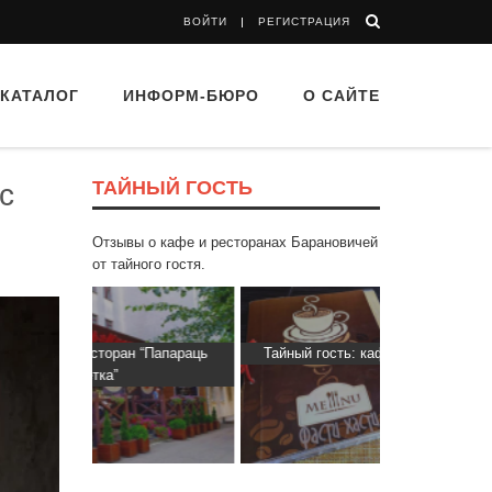
ВОЙТИ
РЕГИСТРАЦИЯ
КАТАЛОГ
ИНФОРМ-БЮРО
О САЙТЕ
ТАЙНЫЙ ГОСТЬ
с
Отзывы о кафе и ресторанах Барановичей
от тайного гостя.
“Папараць
Тайный гость: кафе «Фасти Хасти»
Тайный гос