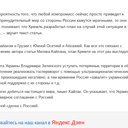
ероятность того, что любой компромисс сейчас просто приведет к
ринудительный мир со стороны России кажутся мрачными, то они
понимает, что Кремль разработал план на случай этой ситуации в 
– звучит текст статьи.
абахом и Грузии с Южной Осетией и Абхазией. Как все это связано с
ению автора статьи Мелика Кайлана, план Кремля на этот раз выгляди
нта Украины Владимира Зеленского уступить потерянные территории в о
упления реализовать госпереворот с помощью ультранационалистически
а произошедшее негативно, а тем временем Россия «завалит» украински
ной поддержке с их стороны и т.д.
егко добиться настоящего мира, пишет Кайлан. Он указывает, что Украин
е мирное соглашение с Россией.
ной сделки с Россией.
Яндекс.Дзен
вайтесь на наш канал в