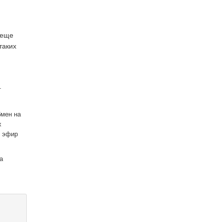
 еще
таких
т
бмен на
х
й эфир
а