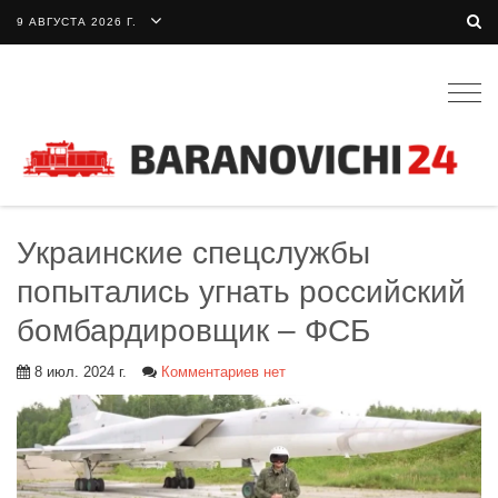
9 АВГУСТА 2026 Г.
Togg
navig
Украинские спецслужбы
попытались угнать российский
бомбардировщик – ФСБ
8 июл. 2024 г.
Комментариев нет