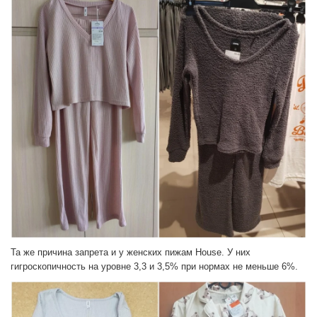
Та же причина запрета и у женских пижам House. У них
гигроскопичность на уровне 3,3 и 3,5% при нормах не меньше 6%.