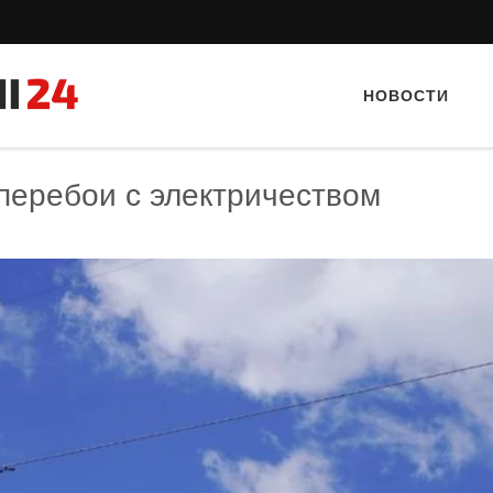
НОВОСТИ
перебои с электричеством
Тайный гость: ресторан «Пиросмани»
Тайный гость: кафе «Фас