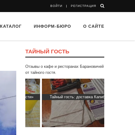
ВОЙТИ
РЕГИСТРАЦИЯ
КАТАЛОГ
ИНФОРМ-БЮРО
О САЙТЕ
ТАЙНЫЙ ГОСТЬ
Отзывы о кафе и ресторанах Барановичей
от тайного гостя.
ти Хасти»
Тайный гость: доставка Капибара
Тайный гост