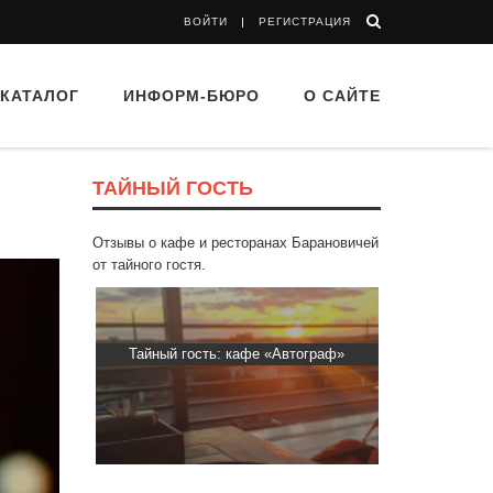
ВОЙТИ
РЕГИСТРАЦИЯ
КАТАЛОГ
ИНФОРМ-БЮРО
О САЙТЕ
ТАЙНЫЙ ГОСТЬ
Отзывы о кафе и ресторанах Барановичей
от тайного гостя.
“Папараць
Тайный гость: кафе «Автограф»
Тайный гост