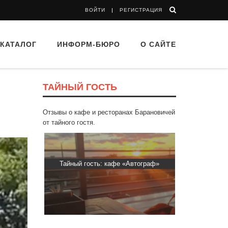
ВОЙТИ
РЕГИСТРАЦИЯ
КАТАЛОГ
ИНФОРМ-БЮРО
О САЙТЕ
ТАЙНЫЙ ГОСТЬ
Отзывы о кафе и ресторанах Барановичей
от тайного гостя.
фе «Автограф»
Тайный гость: Кафе "Grand Buffet"
Тайный 